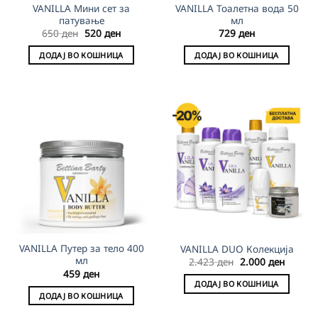
VANILLA Мини сет за
VANILLA Тоалетна вода 50
патување
мл
Original
Current
650
ден
520
ден
729
ден
price
price
was:
is:
ДОДАЈ ВО КОШНИЦА
ДОДАЈ ВО КОШНИЦА
650 ден.
520 ден.
VANILLA Путер за тело 400
VANILLA DUO Колекција
мл
Original
Curren
2.423
ден
2.000
ден
price
price
459
ден
was:
is:
ДОДАЈ ВО КОШНИЦА
2.423 ден.
2.000 д
ДОДАЈ ВО КОШНИЦА