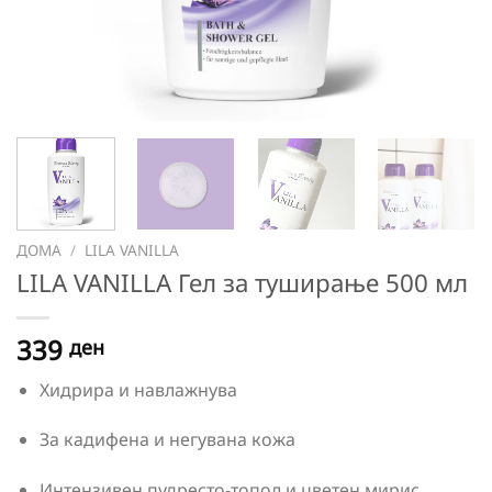
ДОМА
/
LILA VANILLA
LILA VANILLA Гел за туширање 500 мл
339
ден
Хидрира и навлажнува
За кадифена и негувана кожа
Интензивен пудресто-топол и цветен мирис