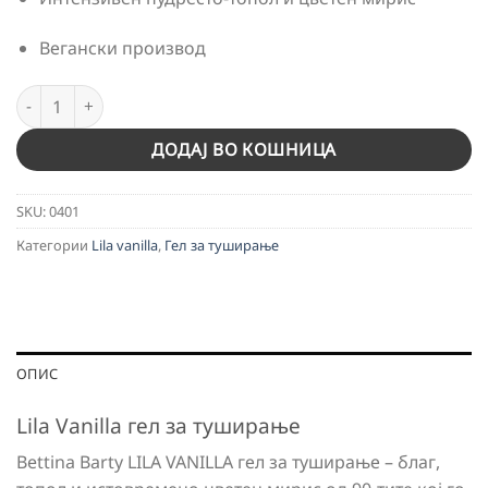
Вегански производ
LILA VANILLA Гел за туширање 500 мл количина
ДОДАЈ ВО КОШНИЦА
SKU:
0401
Категории
Lila vanilla
,
Гел за туширање
ОПИС
Lila Vanilla гел за туширање
Bettina Barty LILA VANILLA гел за туширање – благ,