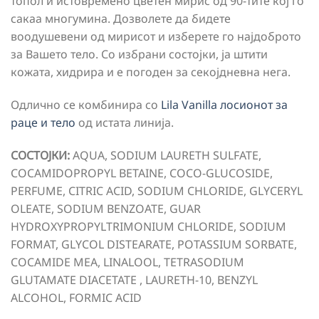
топол и истовремено цветен мирис од 90-тите кој го
сакаа многумина. Дозволете да бидете
воодушевени од мирисот и изберете го најдоброто
за Вашето тело. Со избрани состојки, ја штити
кожата, хидрира и е погоден за секојдневна нега.
Одлично се комбинира со
Lila Vanilla лосионот за
раце и тело
од истата линија.
СОСТОЈКИ:
AQUA, SODIUM LAURETH SULFATE,
COCAMIDOPROPYL BETAINE, COCO-GLUCOSIDE,
PERFUME, CITRIC ACID, SODIUM CHLORIDE, GLYCERYL
OLEATE, SODIUM BENZOATE, GUAR
HYDROXYPROPYLTRIMONIUM CHLORIDE, SODIUM
FORMAT, GLYCOL DISTEARATE, POTASSIUM SORBATE,
COCAMIDE MEA, LINALOOL, TETRASODIUM
GLUTAMATE DIACETATE , LAURETH-10, BENZYL
ALCOHOL, FORMIC ACID