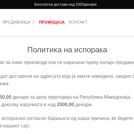
Бесплатна достава над 2000денари
ПРОДАВНИЦА
ПРОМОЦИЈА
КОНТАКТ
Политика на испорака
мо за оние производи кои се нарачани преку онлајн продав
дат доставени на адресата која ја имате наведено, заедно 
ачка.
50,00
денари за цела територија на Република Македонија.
 доколку нарачката е над
2000,00
денари.
 испорачан согласно барањата од наша причина, ќе бидете
 нашиот сајт.