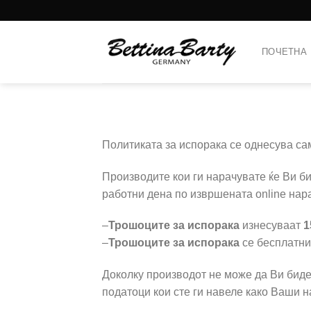
Skip
to
content
ПОЧЕТНА
Политиката за испорака се однесува са
Производите кои ги нарачувате ќе Ви би
работни дена по извршената online нар
–
Трошоците за испорака
изнесуваат
1
–
Трошоците за испорака
се бесплатни
Доколку производот не може да Ви биде
податоци кои сте ги навеле како Ваши на