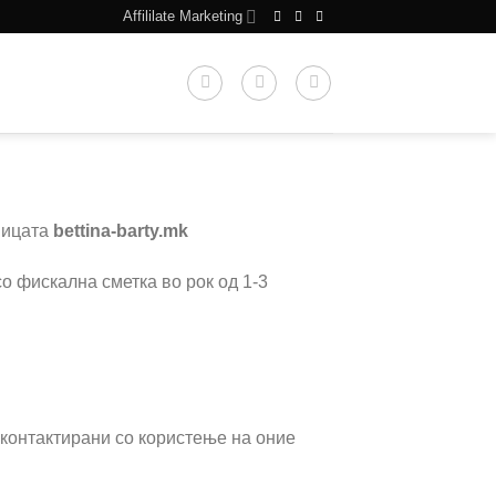
Affililate Marketing
ницата
bettina-barty.mk
со фискална сметка во рок од 1-3
 контактирани со користење на оние