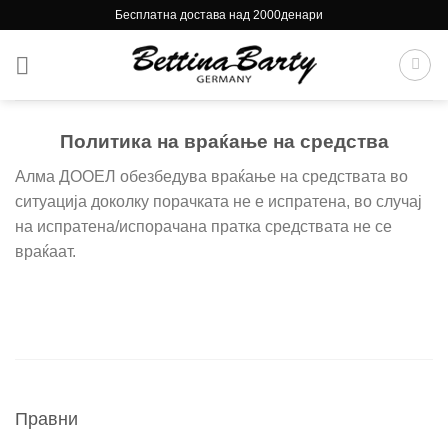
Skip
Бесплатна достава над 2000денари
to
content
Политика на враќање на средства
Алма ДООЕЛ обезбедува враќање на средствата во
ситуација доколку порачката не е испратена, во случај
на испратена/испорачана пратка средствата не се
враќаат.
Правни